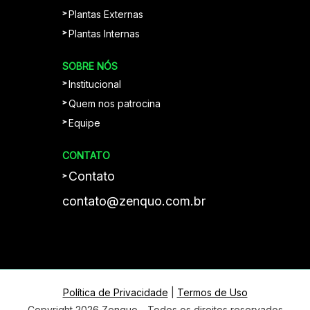
Plantas Externas
Plantas Internas
SOBRE NÓS
Institucional
Quem nos patrocina
Equipe
CONTATO
Contato
contato@zenquo.com.br
Plantei, Apolo regou; mas Deus é quem
dava o crescimento. 1Co 3:6
Política de Privacidade
|
Termos de Uso
Copyright 2026 Zenquo - Todos os direitos reservados