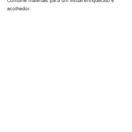
Combine materiais para um visual enriquecido e
acolhedor.