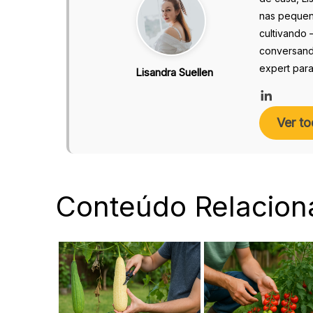
nas pequena
cultivando 
conversand
expert para
Lisandra Suellen
Ver to
Conteúdo Relacion