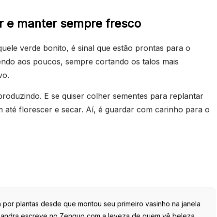
r e manter sempre fresco
uele verde bonito, é sinal que estão prontas para o
hendo aos poucos, sempre cortando os talos mais
vo.
 produzindo. E se quiser colher sementes para replantar
 até florescer e secar. Aí, é guardar com carinho para o
por plantas desde que montou seu primeiro vasinho na janela
isandra escreve no Zenquo com a leveza de quem vê beleza