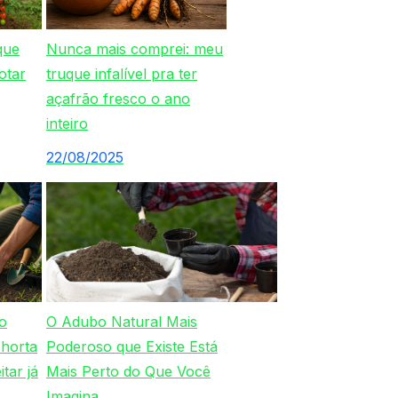
que
Nunca mais comprei: meu
otar
truque infalível pra ter
açafrão fresco o ano
inteiro
22/08/2025
o
O Adubo Natural Mais
 horta
Poderoso que Existe Está
tar já
Mais Perto do Que Você
Imagina