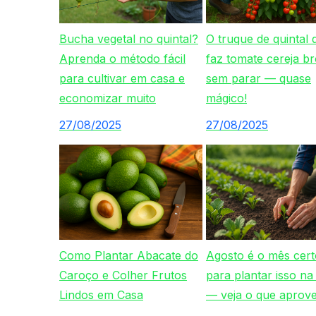
Bucha vegetal no quintal?
O truque de quintal 
Aprenda o método fácil
faz tomate cereja br
para cultivar em casa e
sem parar — quase
economizar muito
mágico!
27/08/2025
27/08/2025
Como Plantar Abacate do
Agosto é o mês cert
Caroço e Colher Frutos
para plantar isso na
Lindos em Casa
— veja o que aprovei