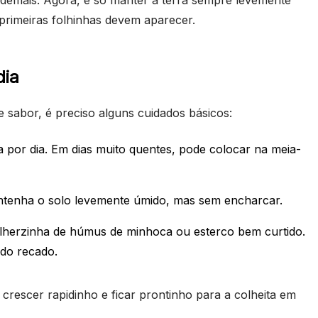
demais. Agora, é só manter a terra sempre levemente
primeiras folhinhas devem aparecer.
dia
 sabor, é preciso alguns cuidados básicos:
a por dia. Em dias muito quentes, pode colocar na meia-
tenha o solo levemente úmido, mas sem encharcar.
lherzinha de húmus de minhoca ou esterco bem curtido.
 do recado.
crescer rapidinho e ficar prontinho para a colheita em