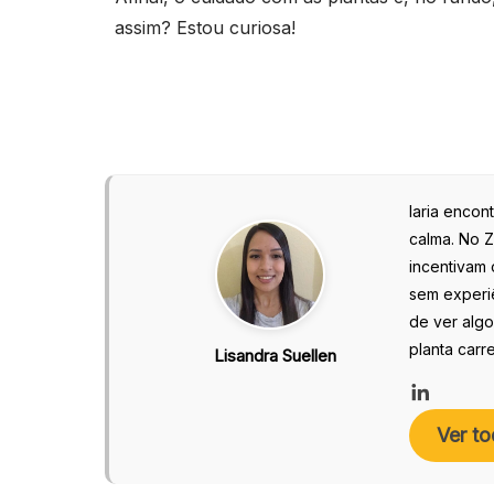
assim? Estou curiosa!
Iaria encon
calma. No 
incentivam 
sem experiê
de ver algo
planta carr
Lisandra Suellen
Ver to