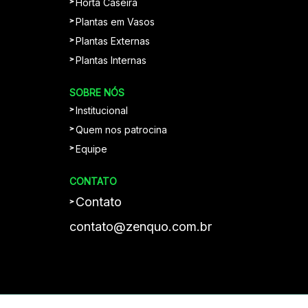
Horta Caseira
Plantas em Vasos
Plantas Externas
Plantas Internas
SOBRE NÓS
Institucional
Quem nos patrocina
Equipe
CONTATO
Contato
contato@zenquo.com.br
Plantei, Apolo regou; mas Deus é quem
dava o crescimento. 1Co 3:6